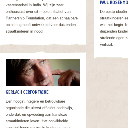
PAUL ROSENM
kastenstelsel in India. Wij zijn zeer
De beste ideeën 
enthousiast over dit mooie initiatief van
straatkinderen e
Partnership Foundation, dat een schaalbare
was het begin. I
oplossing heeft ontwikkeld voor duizenden
duizenden kinder
straatkinderen in nood!
stralende ogen 
verhaal.
GERLACH CERFONTAINE
Een hoogst integere en betrouwbare
organisatie die uiterst efficiënt onderwijs,
onderdak en opvoeding aan kansloze
straatkinderen levert. Het ontwikkelde
concept tegen minimale kosten is mijns