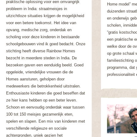
praktische oplossing voor een omvangrijk
Home model” met
probleem in India: straatmeisjes in
duizenden straat
uitzichtloze situaties krijgen de mogelijkheid
en onderwijs geb
voor een betere toekomst. Het idee van
scholen, inmidde
opvang, medische zorg, onderdak en
“gratis kostschoo
scholing voor deze kinderen in bestaande
een praktische 
schoolgebouwen vind ik goed bedacht. Onze
welke door de ov
stichting heeft diverse Rainbow Homes
op grote schaal 
bezocht in meerdere steden in India. De
familiestichting 
bezoeken gaven een eenduidig beeld. Goed
programma, dat 
opgeleide, vriendelijke vrouwen die de
professionaliteit
Homes aansturen, geholpen door
medewerkers die betrokkenheid uitstralen.
Enthousiaste kinderen die goed beseffen dat
ze hier kans hebben op een beter leven.
Schoon en eenvoudig onderdak waar tussen
100 tot 150 meisjes gezamenlijk eten,
spelen en slapen. Een mix van kinderen met
verschillende religieuze en sociale
achtergronden, uniek gezien het